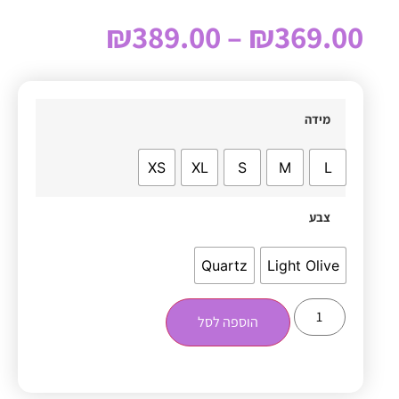
₪
389.00
–
₪
369.00
מידה
XS
XL
S
M
L
צבע
Quartz
Light Olive
הוספה לסל