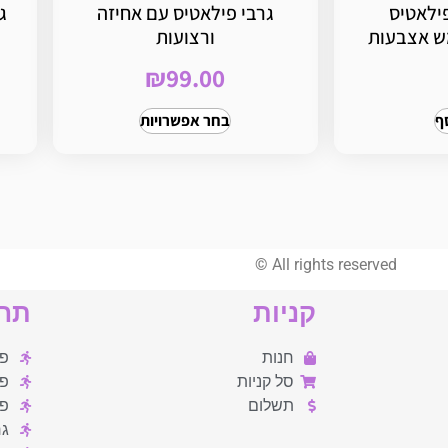
 פילאטיס
גרבי פילאטיס עם אחיזה
ג
מש אצבעות
ורצועות
₪
99.00
ף
בחר אפשרויות
©
All rights reserved
קניות
תחו
חנות
פי
סל קניות
פי
תשלום
פי
גר