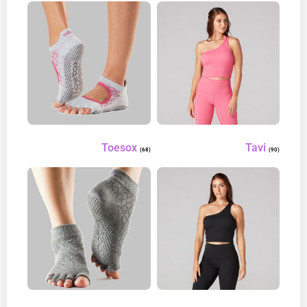
Toesox
Tavi
(68)
(90)